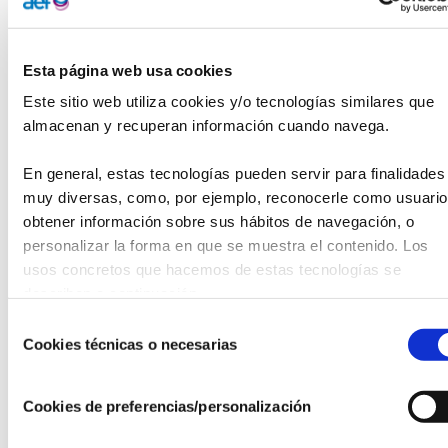
meteoróloga de referencia para medios de comunicación
internacionales como
BBC o TRT World.
Esta página web usa cookies
Gómez inició la jornada explicando el concepto de
cambio
climático
y cómo la acción humana está acelerando este
Este sitio web utiliza cookies y/o tecnologías similares que 
proceso.
Además, analizó cómo afectará el cambio
almacenan y recuperan información cuando navega.
climático en el planeta y en nuestro país en particular y
habló sobre medidas de
mitigación, adaptación y
En general, estas tecnologías pueden servir para finalidades 
reforestación
como respuesta.
muy diversas, como, por ejemplo, reconocerle como usuario,
obtener información sobre sus hábitos de navegación, o 
Por último, destacó
el estudio de la ionosfera del
Proyecto
personalizar la forma en que se muestra el contenido. Los 
Haarp
como ejemplo de geoingeniería, que consiste en
usos concretos que hacemos de estas tecnologías se 
limitar el cambio climático mediante
la manipulación del
describen a continuación.
clima
y otras técnicas como la siembra de nubes, el cañón
antigranizo o la geoingeniería solar.
Selección
Cookies técnicas o necesarias
de
El acto, presidido por
Araceli Ruiz
, vicepresidente de la
consentimiento
Fundación MGS,finalizó con un coloquio en el que alrededor
Cookies de preferencias/personalización
de
800 inscritos
a la jornada pudieron plantear dudas
presencialmente o a través de sus dispositivos digitales.