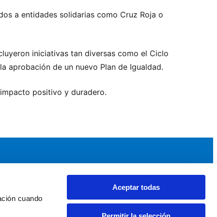
os a entidades solidarias como Cruz Roja o
ncluyeron iniciativas tan diversas como el Ciclo
o la aprobación de un nuevo Plan de Igualdad.
impacto positivo y duradero.
Aceptar todas
idad
Noticias y Eventos
ación cuando 
upos AEF
Noticias AEF
Permitir la selección