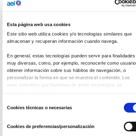
financiación y acompañamiento estratégico.
Después de meses de trabajo, ya tenemos a nuestros 15
Esta página web usa cookies
proyectos finalistas y en el IMPULSA_Day anunciaremos a
Este sitio web utiliza cookies y/o tecnologías similares que 
los ganadores.
almacenan y recuperan información cuando navega.
¿Qué te llevarás de este encuentro?
· Conocer de primera mano a los 15 proyectos finalistas.
En general, estas tecnologías pueden servir para finalidades 
· Inspirarte en dos mesas redondas con referentes del
muy diversas, como, por ejemplo, reconocerle como usuario,
sector:
obtener información sobre sus hábitos de navegación, o 
· Sobre cómo las empresas sociales generan inclusión para
personalizar la forma en que se muestra el contenido. Los 
colectivos vulnerables.
usos concretos que hacemos de estas tecnologías se 
· Cómo empresas y alianzas impulsan la revitalización de
describen a continuación.
los territorios rurales creando empleo y cohesión social.
Selección
· Conectar con una comunidad que cree en el poder del
Cookies técnicas o necesarias
de
impacto social.
consentimiento
¡Te esperamos! Inscripciones
Cookies de preferencias/personalización
abiertas:
https://share.hsforms.com/14KPX8Q5JQvmZupA0