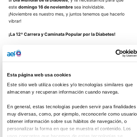
este
domingo 16 de noviembre
sea inolvidable.
¡Noviembre es nuestro mes, y juntos tenemos que hacerlo
vibrar!
¡La 12ª Carrera y Caminata Popular por la Diabetes!
¡Quedan los
últimos días
para inscribirte! Esta es tu
oportunidad de formar parte de la
Marea Azul más
GRANDE, RUIDOSA y SOLIDARIA
que jamás haya teñido el
Parque del Oeste.
Esta página web usa cookies
Tu inscripción no es solo un dorsal; es un paso de
Este sitio web utiliza cookies y/o tecnologías similares que 
visibilidad. Es la forma más potente de decir:
Con diabetes,
almacenan y recuperan información cuando navega.
¡somos imparables!
En general, estas tecnologías pueden servir para finalidades 
¿Qué te espera en el Parque?
muy diversas, como, por ejemplo, reconocerle como usuario,
Las emocionantes Carreras y la Caminata de
obtener información sobre sus hábitos de navegación, o 
2,2 km.
personalizar la forma en que se muestra el contenido. Los 
La
ExpoDiabetes
con actividades increíbles:
usos concretos que hacemos de estas tecnologías se 