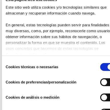
Vacuna, que llevó la vacuna de la viruela a América y Asia
Este sitio web utiliza cookies y/o tecnologías similares que 
bajo el liderazgo de Francisco Javier Balmis.
almacenan y recuperan información cuando navega.
La Dra. Susana María Ramírez Martín abrirá el evento con
una ponencia sobre el impacto global de la expedición,
En general, estas tecnologías pueden servir para finalidades 
seguida por la Dra. Pilar Farjas Abadía, quien hablará sobre
muy diversas, como, por ejemplo, reconocerle como usuario,
la institucionalización de la vacunación. Cerrará el
obtener información sobre sus hábitos de navegación, o 
programa la Dra. Maria Isabel Morente Parra, destacando el
personalizar la forma en que se muestra el contenido. Los 
innovador papel de la enfermería y los niños huérfanos en la
usos concretos que hacemos de estas tecnologías se 
misión.
describen a continuación.
Selección
Este evento no solo rinde homenaje a figuras clave de la
Cookies técnicas o necesarias
de
historia médica, sino que también subraya la contribución
consentimiento
de la enfermería en la salud pública global.
Cookies de preferencias/personalización
Cookies de análisis o medición
La AEF