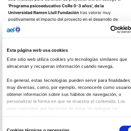
'Programa psicoeducativo CoRe 0-3 años', de la
Universidad Ramon Llull Fundación
tras valorar muy
positivamente el impacto del proyecto en el desarrollo de
los niños durante sus primeros 1.000 días de vida.
El programa combina intervención e investigación aplicada
en el ámbito perinatal, incluyendo formación para
Esta página web usa cookies
profesionales, así como la creación de cápsulas
psicoeducativas e intervenciones grupales para familias,
Este sitio web utiliza cookies y/o tecnologías similares que 
asegurando la eficacia del abordaje. Gracias a la ayuda de
almacenan y recuperan información cuando navega.
DGrow, el número de niños y familias que recibirán esta
intervención aumentará significativamente.
En general, estas tecnologías pueden servir para finalidades 
muy diversas, como, por ejemplo, reconocerle como usuario,
Otro aspecto valorado es el trabajo en red del proyecto en
obtener información sobre sus hábitos de navegación, o 
el barrio de Roquetes-Canteres de Barcelona.
personalizar la forma en que se muestra el contenido. Los 
usos concretos que hacemos de estas tecnologías se 
Desde la Fundación Diverse quieren destacar la calidad de
describen a continuación.
las otras
cinco iniciativas
finalistas
:
Selección
Kit sensorial Inteligente 3D
de ASPACE
Cookies técnicas o necesarias