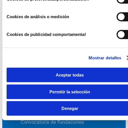
estos años la visita de jugadores históricos del
Real
Madrid
de baloncesto como
Rafa Rullán
,
Lucio
Angulo
o
Luka Doncic
.
Cookies de análisis o medición
Cookies de publicidad comportamental
La AEF
Mostrar detalles
Quienes somos
Fundaciones Asociadas
Aceptar todas
Canal ético
Permitir la selección
Servicios
Asesoría
Denegar
Formación y eventos
Convocatoria de Fundaciones