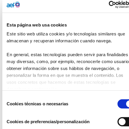
próximo 14 de diciembre a las 17h, y asiste a la
presentación (tras meses de trabajo y formación) de los
siguientes proyectos:
Esta página web usa cookies
Aquí Estoy Chat, Asociación Decedario, Discape Box,
Este sitio web utiliza cookies y/o tecnologías similares que 
Fundació Privada Kalida, Fundación Mahou San Miguel,
almacenan y recuperan información cuando navega.
Fundación Segunda Parte, Light Humanity, Autofabricantes
(SuperGiz), The Self-Investigation, Todoservicios
En general, estas tecnologías pueden servir para finalidades 
(Integrados).
muy diversas, como, por ejemplo, reconocerle como usuario,
obtener información sobre sus hábitos de navegación, o 
Además, en este evento, podrás vivir ¡la esperada entrega
personalizar la forma en que se muestra el contenido. Los 
de premios!
usos concretos que hacemos de estas tecnologías se 
describen a continuación.
Consigue tu entrada
aquí.
Selección
¿Quieres ser testigo de este momento único? ¡No pierdas la
Cookies técnicas o necesarias
de
oportunidad!
consentimiento
Cookies de preferencias/personalización