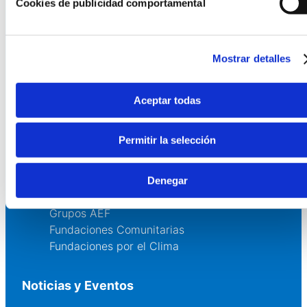
Cookies de publicidad comportamental
Quienes somos
Fundaciones Asociadas
Canal ético
Mostrar detalles
Servicios
Aceptar todas
Asesoría
Formación y eventos
Permitir la selección
Convocatoria de Fundaciones
Denegar
Comunidad
Grupos AEF
Fundaciones Comunitarias
Fundaciones por el Clima
Noticias y Eventos