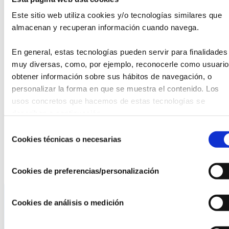
La verdad es que esta actividad es muy atractiva y
Este sitio web utiliza cookies y/o tecnologías similares que 
promete convertirse en una cita obligada para aquellos que
almacenan y recuperan información cuando navega.
quieren hacerse de valor con el micro en la mano, explica
Antonio Marí, director ejecutivo de la
Fundación Sophia
.
Este espacio ofrece la maravillosa oportunidad de
En general, estas tecnologías pueden servir para finalidades 
enfrentarse al público en una institución artístico cultural en
muy diversas, como, por ejemplo, reconocerle como usuario,
Palma, añade.
obtener información sobre sus hábitos de navegación, o 
personalizar la forma en que se muestra el contenido. Los 
El Micro Abierto se organiza cada dos meses y los
usos concretos que hacemos de estas tecnologías se 
interesados pueden consultar esta y otras actividades
describen a continuación.
culturales organizadas por la Fundación Sophia en Palma,
Selección
en el sitio web
www.centrosophia.com
.
Cookies técnicas o necesarias
de
consentimiento
Cookies de preferencias/personalización
Cookies de análisis o medición
La AEF