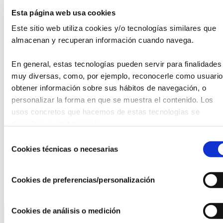
varias actividades lúdicas, como cuenta cuentos y
Esta página web usa cookies
pintacaras para niños y visitas guiadas culturales a lugares
Este sitio web utiliza cookies y/o tecnologías similares que 
históricos y emblemáticos del barrio, como el casco antiguo
del Puig de Sant Pere, la Plaza de Atarasanas, el
almacenan y recuperan información cuando navega.
monumento a Rubén Dario y el Paseo Sagrera.
En general, estas tecnologías pueden servir para finalidades 
También hubo animación por los músicos Fernando Celli y
muy diversas, como, por ejemplo, reconocerle como usuario,
Linda Lara frente al emblemático edificio del Consulado del
obtener información sobre sus hábitos de navegación, o 
Mar, ahora sede de la Presidencia de la Comunidad de las
personalizar la forma en que se muestra el contenido. Los 
Islas Baleares. Asimismo, se recitaron fragmentos de la obra
usos concretos que hacemos de estas tecnologías se 
poética del maestro del modernismo literario Rubén Darío
describen a continuación.
frente a su monumento sobre el Paseo Sagrera. El filósofo
Selección
Ramón Llull también fue recordado con la lectura de varios
Cookies técnicas o necesarias
de
fragmentos de sus obras, también delante de su
consentimiento
monumento en el Paseo Marítimo.
Cookies de preferencias/personalización
Cookies de análisis o medición