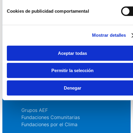
La AEF
Cookies de publicidad comportamental
Quienes somos
Fundaciones Asociadas
Mostrar detalles
Canal ético
Aceptar todas
Servicios
Asesoría
Permitir la selección
Formación y eventos
Convocatoria de Fundaciones
Denegar
Comunidad
Grupos AEF
Fundaciones Comunitarias
Fundaciones por el Clima