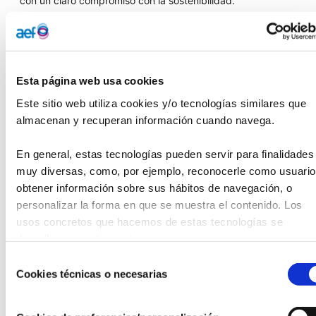
con un claro compromiso con la sostenibilidad.
El galardón distingue aquellas iniciativas que aportan valor
real mediante la mejora de procesos, la eficiencia
energética, el uso de nuevas tecnologías y el respeto
medioambiental. El premio incluye: reconocimiento público,
Esta página web usa cookies
diploma y un galardón personalizado para la empresa
Este sitio web utiliza cookies y/o tecnologías similares que 
ganadora.
almacenan y recuperan información cuando navega.
En general, estas tecnologías pueden servir para finalidades 
muy diversas, como, por ejemplo, reconocerle como usuario,
Plazo de presentación: hasta el 30/09/2025.
obtener información sobre sus hábitos de navegación, o 
Las candidaturas deberán presentarse por correo
personalizar la forma en que se muestra el contenido. Los 
electrónico a:
fundacion@fundaciontindustrial.es
Bases completas disponibles en:
usos concretos que hacemos de estas tecnologías se 
www.fundaciontindustrial.es/premios-y-becas
describen a continuación.
Selección
Este premio es una oportunidad para dar visibilidad y
Cookies técnicas o necesarias
de
prestigio a aquellas empresas que apuestan por un modelo
consentimiento
industrial más innovador, competitivo y sostenible.