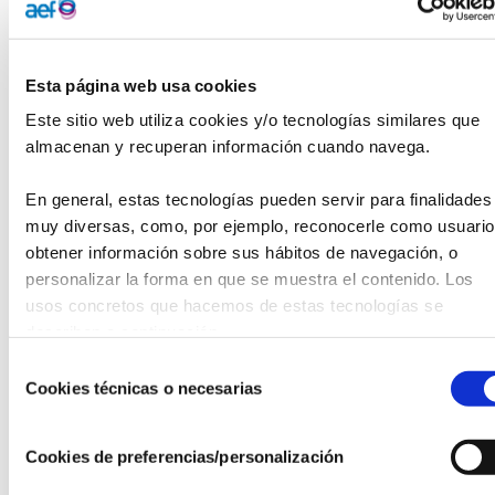
general de TecnoVitae, y
Marcos Valles
, director general de
Quinto Armónico.​
Esta página web usa cookies
La Fundación TecnoVitae sigue apoyando y promoviendo
de esta forma la innovación tecnológica y el desarrollo
Este sitio web utiliza cookies y/o tecnologías similares que 
industrial en la región. Como ya ha demostrado a través de
almacenan y recuperan información cuando navega.
diferentes iniciativas, uno de sus principales objetivos
es
fortalecer el tejido empresarial y fomentar la
En general, estas tecnologías pueden servir para finalidades 
competitividad
en un entorno globalizado. Se une así a
muy diversas, como, por ejemplo, reconocerle como usuario,
Quinto Armónico, una
empresa referente en ingeniería
obtener información sobre sus hábitos de navegación, o 
energética
, que está especializada en el diseño,
personalizar la forma en que se muestra el contenido. Los 
legalización, supervisión y optimización de instalaciones
usos concretos que hacemos de estas tecnologías se 
energéticas en todas sus fases, desde la producción hasta
describen a continuación.
el consumo de energía.
Selección
Cookies técnicas o necesarias
El acuerdo surge en un momento clave para el sector
de
energético de Castilla y León, una comunidad que cuenta
consentimiento
con
más de 13.000 MW de capacidad instalada en
Cookies de preferencias/personalización
energías renovables
y que avanza firmemente en
su apuesta por el hidrógeno como pilar estratégico.