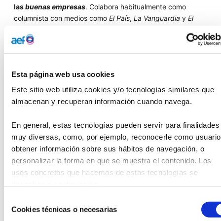
las
buenas empresas
. Colabora habitualmente como
columnista con medios como
El País
,
La Vanguardia
y
El
Periódico de Cataluña
, entre otros.
La relevancia de los Premios de la Industria en España
Tras el éxito de sus ocho ediciones anteriores,
los Premios
Esta página web usa cookies
de la Industria en España se han consolidado como
galardones de referencia en el país dentro del ámbito
Este sitio web utiliza cookies y/o tecnologías similares que 
industrial y tecnológico
. Reconocen iniciativas que
almacenan y recuperan información cuando navega.
representan los valores de la industria moderna:
innovación, sostenibilidad, competitividad y
En general, estas tecnologías pueden servir para finalidades 
compromiso con las personas
.
muy diversas, como, por ejemplo, reconocerle como usuario,
obtener información sobre sus hábitos de navegación, o 
En su novena edición, se entregará
un segundo premio
personalizar la forma en que se muestra el contenido. Los 
especial, el de Comunicación, que recaerá en Xataka
,
usos concretos que hacemos de estas tecnologías se 
medio más leído en español sobre tecnología, ciencia y
describen a continuación.
electrónica de consumo. Además,
28 empresas de
Selección
diferentes puntos del país competirán por alzarse con el
Cookies técnicas o necesarias
de
galardón en cada una de las siete categorías
de los