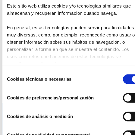
compromiso, en el que participarán ocho academias
Este sitio web utiliza cookies y/o tecnologías similares que 
cordobesas: BoomBap Dance Studio, Feel Like Dance,
almacenan y recuperan información cuando navega.
Azúcar Negra, Ashira, Academia María José Soldado,
Coppelia Córdoba, Academia de Danza Cristina López y
En general, estas tecnologías pueden servir para finalidades 
Escuela de Danza Irene Cabeza.
muy diversas, como, por ejemplo, reconocerle como usuario,
obtener información sobre sus hábitos de navegación, o 
El evento será presentado por el comunicador José Antonio
personalizar la forma en que se muestra el contenido. Los 
Luque, que conducirá una gala en la que la danza se
usos concretos que hacemos de estas tecnologías se 
convierte en herramienta de transformación social. Todo lo
describen a continuación.
recaudado con las entradas —donativo de 10 € para
adultos y 5 € para niños (hasta 12 años)— se destinará
Selección
íntegramente a los proyectos que la Fundación Tierra de
Cookies técnicas o necesarias
de
hombres desarrolla en favor de la infancia más vulnerable.
consentimiento
Cookies de preferencias/personalización
Cookies de análisis o medición
La AEF
Cookies de publicidad comportamental