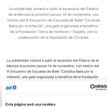
La solidaridad volverá a subir al escenario del Palacio
de la Merced el próximo jueves 14 de noviembre, con
motivo del III Encuentro de Escuelas de Baile “Córdoba
Baila por la Infancia”, una gala organizada a beneficio
de la Fundación Tierra de hombres – España, con la
colaboración de la Diputación de Córdoba.
La solidaridad volverá a subir al escenario del Palacio de la
Merced el próximo jueves 14 de noviembre, con motivo del
III Encuentro de Escuelas de Baile “Córdoba Baila por la
Infancia”, una gala organizada a beneficio de la Fundación
Tierra de hombres – España, con la colaboración de la
Diputación de Córdoba.
Durante dos horas, de 19:00 a 21:00 h, el público podrá
disfrutar de un espectáculo lleno de arte, ritmo y
Esta página web usa cookies