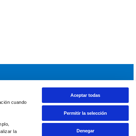
Aceptar todas
idad
Noticias y Eventos
ación cuando 
upos AEF
Noticias AEF
Permitir la selección
ndaciones Comunitarias
Eventos
daciones por el Clima
Sala de prensa
plo, 
Denegar
izar la 