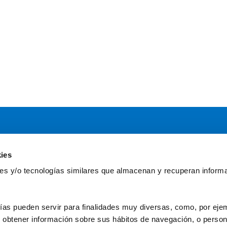
ies
Servicios
Comun
kies y/o tecnologías similares que almacenan y recuperan inform
Asesoría
Gr
Formación y eventos
Fu
Convocatoria de Fundaciones
Fun
ías pueden servir para finalidades muy diversas, como, por ejem
obtener información sobre sus hábitos de navegación, o personal