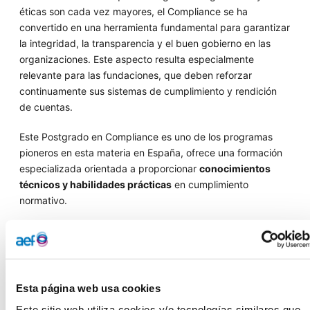
éticas son cada vez mayores, el Compliance se ha
convertido en una herramienta fundamental para garantizar
la integridad, la transparencia y el buen gobierno en las
organizaciones. Este aspecto resulta especialmente
relevante para las fundaciones, que deben reforzar
continuamente sus sistemas de cumplimiento y rendición
de cuentas.
Este Postgrado en Compliance es uno de los programas
pioneros en esta materia en España, ofrece una formación
especializada orientada a proporcionar
conocimientos
técnicos y habilidades prácticas
en cumplimiento
normativo.
Enfoque práctico y profesorado de primer nivel
El programa combina una sólida base conceptual con una
metodología eminentemente práctica, apoyada en el
Esta página web usa cookies
análisis de casos reales, simulaciones y dinámicas
participativas (
role playing
).
Este sitio web utiliza cookies y/o tecnologías similares que 