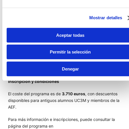
Responsables de cumplimiento y buen gobierno
Directivos y profesionales de fundaciones
Mostrar detalles
Asesores jurídicos y responsables de riesgos
Profesionales que deseen especializarse en
Compliance
Aceptar todas
Asimismo, el programa permite adquirir competencias clave
para desempeñar funciones como
Compliance Officer,
Permitir la selección
analista de riesgos o técnico en sistemas de
monitorización
, perfiles cada vez más demandados en el
Denegar
tercer sector.
Inscripción y condiciones
El coste del programa es de
3.710 euros
, con descuentos
disponibles para antiguos alumnos UC3M y miembros de la
AEF.
Para más información e inscripciones, puede consultar la
página del programa en