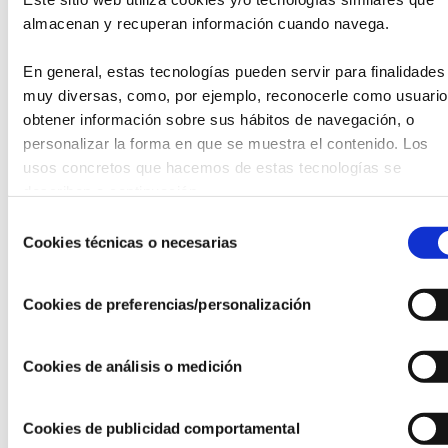
almacenan y recuperan información cuando navega.
El plan formativo abarca áreas clave como:
En general, estas tecnologías pueden servir para finalidades 
Ética corporativa y responsabilidad social
muy diversas, como, por ejemplo, reconocerle como usuario,
Sistemas de gestión de compliance
obtener información sobre sus hábitos de navegación, o 
Elaboración de mapas de riesgos y políticas
internas
personalizar la forma en que se muestra el contenido. Los 
Prevención del blanqueo de capitales
usos concretos que hacemos de estas tecnologías se 
Canales de denuncia e investigación interna
describen a continuación.
Cultura organizativa y habilidades de
comunicación
Selección
Cookies técnicas o necesarias
de
Además, el programa cuenta con un claustro de profesores
consentimiento
integrado por académicos de la UC3M y profesionales en
Cookies de preferencias/personalización
activo de reconocido prestigio, incluyendo expertos de
firmas como KPMG y especialistas en derecho penal,
gobernanza y gestión de riesgos.
Cookies de análisis o medición
Dirigido a profesionales del sector fundacional
Cookies de publicidad comportamental
Este postgrado está especialmente orientado a: