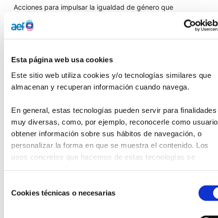
Acciones para impulsar la igualdad de género que
requieren la colaboración entre organismos públicos y
privados.
La FMBBVA, en su compromiso con el empoderamiento de
Esta página web usa cookies
la mujer atiende en la actualidad a más de 1.700.000
mujeres en cinco países de América Latina, en su mayoría
Este sitio web utiliza cookies y/o tecnologías similares que 
de bajos ingresos, con niveles de escolaridad y
almacenan y recuperan información cuando navega.
alfabetización digital bajo, emprendimientos informales, y
muchas viven además en zonas rurales y/o remotas,
En general, estas tecnologías pueden servir para finalidades 
proporcionándoles servicios financieros y productos
muy diversas, como, por ejemplo, reconocerle como usuario,
personalizados que les ayudan a mejorar sus vidas y sus
obtener información sobre sus hábitos de navegación, o 
negocios.
personalizar la forma en que se muestra el contenido. Los 
usos concretos que hacemos de estas tecnologías se 
El acto está enmarcado en los esfuerzos y agenda del
describen a continuación.
Comité Nacional de ONU Mujeres España, el decimotercero
Selección
del mundo, constituido en 2022 en el país.
Cookies técnicas o necesarias
de
Se celebra el 7 de marzo, en la sede de la FMBBVA. La
consentimiento
asistencia es presencial con registro previo.