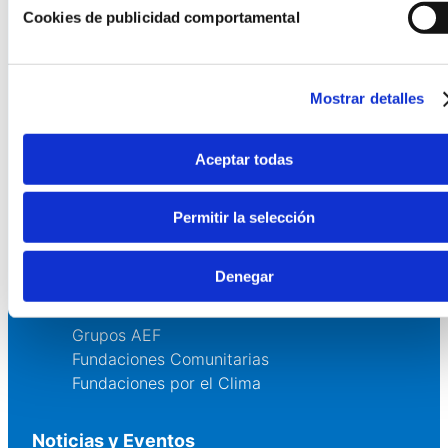
La AEF
Cookies de publicidad comportamental
Quienes somos
Fundaciones Asociadas
Canal ético
Mostrar detalles
Servicios
Aceptar todas
Asesoría
Formación y eventos
Permitir la selección
Convocatoria de Fundaciones
Denegar
Comunidad
Grupos AEF
Fundaciones Comunitarias
Fundaciones por el Clima
Noticias y Eventos