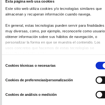
Esta página web usa cookies
alumnos ofrecieron exhibiciones de estilos variados como el
Este sitio web utiliza cookies y/o tecnologías similares que 
flamenco o el claqué.
almacenan y recuperan información cuando navega.
La recaudación del evento irá destinada a los programas
En general, estas tecnologías pueden servir para finalidades 
de ayuda a la infancia de la Fundación Tierra de Hombres
muy diversas, como, por ejemplo, reconocerle como usuario,
España, que desde 1994 trabaja para que la vida de niños
y jóvenes vulnerables en todo el mundo mejore de forma
obtener información sobre sus hábitos de navegación, o 
significativa.
personalizar la forma en que se muestra el contenido. Los 
usos concretos que hacemos de estas tecnologías se 
Durante el acto, la presidenta de Tierra de hombres, Mª
describen a continuación.
Antonia Jiménez, acompañada por el delegado de la
Selección
Fundación en Sevilla, Alfredo Martínez Linacero, hizo
Cookies técnicas o necesarias
de
entrega de un diploma a los responsables de las escuelas
consentimiento
participantes: Inma Luna, Patricia Caro y Pedro Silva.
Cookies de preferencias/personalización
Cookies de análisis o medición