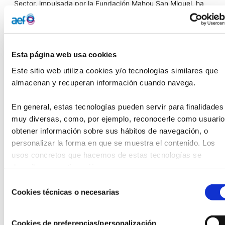
Sector, impulsada por la Fundación Mahou San Miguel, ha
logrado recaudar en total 50.000€.
A través de dicha convocatoria,
se hará una donación de
10.000€ dirigidos al proyecto ‘Derribando barreras,
Esta página web usa cookies
construyendo vidas’
, donde se pretende cubrir la mejora
Este sitio web utiliza cookies y/o tecnologías similares que 
de la rehabilitación física de estas personas para lograr una
almacenan y recuperan información cuando navega.
mejora en la autonomía personal de las actividades de la
vida diaria, y así poder dar calidad de vida a estas
personas del Programa de Atención Integrada de daño
En general, estas tecnologías pueden servir para finalidades 
neurológico.
muy diversas, como, por ejemplo, reconocerle como usuario,
obtener información sobre sus hábitos de navegación, o 
Esta aportación proviene de la donación mensual voluntaria
personalizar la forma en que se muestra el contenido. Los 
de los profesionales de Mahou San Miguel. Fundación
usos concretos que hacemos de estas tecnologías se 
Mahou San Miguel dona una parte importante a esta
describen a continuación.
iniciativa por la misma cantidad.
Selección
Cookies técnicas o necesarias
de
Desde Fundación CERES, en palabras de su presidenta,
consentimiento
Antonia Valverde, y del equipo de la entidad, muestran su
agradecimiento por el apoyo recibido a los profesionales de
Cookies de preferencias/personalización