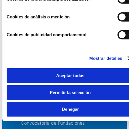
Mahou San Miguel, además de poner en valor el
compromiso de la Fundación Mahou San Miguel por
impulsar este tipo de convocatorias.
Cookies de análisis o medición
Cookies de publicidad comportamental
La AEF
Mostrar detalles
Quienes somos
Fundaciones Asociadas
Aceptar todas
Canal ético
Permitir la selección
Servicios
Asesoría
Denegar
Formación y eventos
Convocatoria de Fundaciones