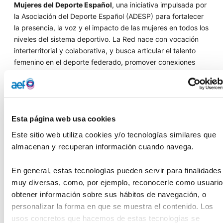
Mujeres del Deporte Español
, una iniciativa impulsada por
la Asociación del Deporte Español (ADESP) para fortalecer
la presencia, la voz y el impacto de las mujeres en todos los
niveles del sistema deportivo. La Red nace con vocación
interterritorial y colaborativa, y busca articular el talento
femenino en el deporte federado, promover conexiones
estratégicas entre profesionales y generar una comunidad
activa y transformadora.
El Congreso combinará ponencias, conversaciones abiertas
y espacios de participación en torno a temáticas clave
Esta página web usa cookies
como la gobernanza, la comunicación, la empleabilidad y la
Este sitio web utiliza cookies y/o tecnologías similares que 
sostenibilidad. Será, además, una oportunidad para dar
almacenan y recuperan información cuando navega.
visibilidad a buenas prácticas, estudios y compromisos
institucionales que impulsan el cambio hacia un deporte
En general, estas tecnologías pueden servir para finalidades 
más igualitario e inclusivo.
muy diversas, como, por ejemplo, reconocerle como usuario,
obtener información sobre sus hábitos de navegación, o 
Organizan:
ADESP
,
Gobierno de Aragón
y
Fundación
personalizar la forma en que se muestra el contenido. Los 
Deporte Joven del CSD
.
usos concretos que hacemos de estas tecnologías se 