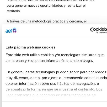
para generar nuevas oportunidades y revitalizar el
territorio.
A través de una metodología práctica y cercana, el
programa brinda
acompañamiento, formación y recursos
que permiten a los participantes formarse y poner en
marcha proyectos con impacto real en sus comunidades
Esta página web usa cookies
Este sitio web utiliza cookies y/o tecnologías similares que 
Infórmate en
Reto Rural - Fundación UNED
almacenan y recuperan información cuando navega.
Es tu oportunidad de formar parte de una iniciativa que
En general, estas tecnologías pueden servir para finalidades 
impulsa tu crecimiento personal y profesional y contribuye
a un futuro más dinámico, sostenible e inclusivo para el
muy diversas, como, por ejemplo, reconocerle como usuario,
medio rural.
obtener información sobre sus hábitos de navegación, o 
personalizar la forma en que se muestra el contenido. Los 
Si aún no te has inscrito, estás a tiempo
usos concretos que hacemos de estas tecnologías se 
describen a continuación.
https://forms.office.com/e/fb0HDGzKpU?