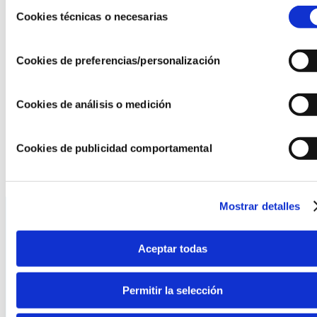
Selección
origin=lprLink
Cookies técnicas o necesarias
de
Animamos a las fundaciones asociadas a AEF a
difundir
consentimiento
esta iniciativa
y contribuir a que llegue a más personas y
Cookies de preferencias/personalización
entidades del territorio.
Porque transformar un pueblo es transformar su
Cookies de análisis o medición
futuro
Cookies de publicidad comportamental
Mostrar detalles
Aceptar todas
La AEF
Quienes somos
Permitir la selección
Fundaciones Asociadas
Canal ético