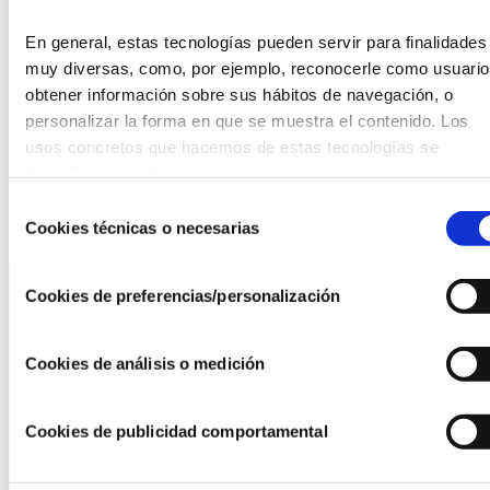
confesiones religiosas minoritarias en España desde su
propia percepción y comprensión de la práctica de la
En general, estas tecnologías pueden servir para finalidades 
acción social. Analiza cómo se manifiesta la acción social
muy diversas, como, por ejemplo, reconocerle como usuario,
de las diferentes confesiones, sus procesos básicos, el
obtener información sobre sus hábitos de navegación, o 
momento en el que se encuentran y las dificultades y retos
personalizar la forma en que se muestra el contenido. Los 
que afrontan al tiempo que aporta conclusiones y
usos concretos que hacemos de estas tecnologías se 
sugerencias para la acción en diálogo con la sociedad civil.
describen a continuación.
Inscripciones en
fundación@pluralismoyconvivencia.es
Selección
Cookies técnicas o necesarias
de
consentimiento
Cookies de preferencias/personalización
La AEF
Cookies de análisis o medición
Quienes somos
Fundaciones Asociadas
Cookies de publicidad comportamental
Canal ético