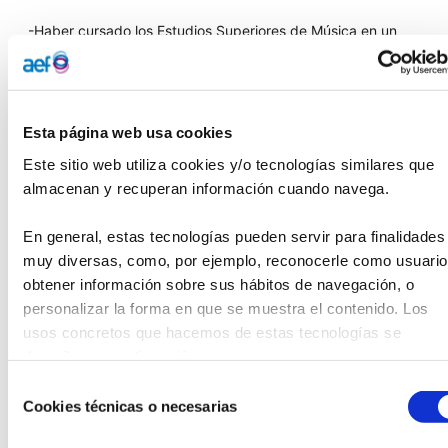
-Haber cursado los Estudios Superiores de Música en un
conservatorio de nuestro país.
Se convocan dos becas y la cuantía de cada beca es de
3.000 €. Los interesados en participar en la convocatoria –
Esta página web usa cookies
sin límite de edad- deben enviar su currículo completo
Este sitio web utiliza cookies y/o tecnologías similares que 
(incluyendo conciertos si los hay), una carta donde se
almacenan y recuperan información cuando navega.
detalle qué es lo que se va a estudiar y en qué país,
expediente académico en español y el certificado de
Estudios Superiores de Música por un conservatorio
En general, estas tecnologías pueden servir para finalidades 
español incluyendo notas.
muy diversas, como, por ejemplo, reconocerle como usuario,
obtener información sobre sus hábitos de navegación, o 
La documentación se ha de enviar a la Oficina de la
personalizar la forma en que se muestra el contenido. Los 
Fundación Alvargonzález (C/ Claudio Alvargonzález 16-1º.
usos concretos que hacemos de estas tecnologías se 
33201 Gijón) y también se puede entregar en mano o por
describen a continuación.
correo electrónico en la siguiente dirección:
Selección
correo@fundacion-alvargonzalez.com
Cookies técnicas o necesarias
de
consentimiento
El último día de recepción de
candidaturas es el 30 de