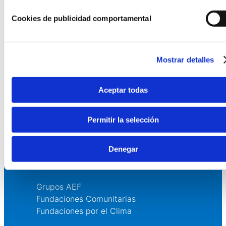
La AEF
Cookies de publicidad comportamental
Quienes somos
Fundaciones Asociadas
Mostrar detalles
Canal ético
Aceptar todas
Servicios
Asesoría
Permitir la selección
Formación y eventos
Convocatoria de Fundaciones
Denegar
Comunidad
Grupos AEF
Fundaciones Comunitarias
Fundaciones por el Clima