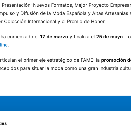
or Presentación: Nuevos Formatos, Mejor Proyecto Empresari
Impulso y Difusión de la Moda Española y Altas Artesanías 
r Colección Internacional y el Premio de Honor.
as ha comenzado el
17 de marzo
y finaliza el
25 de mayo
. L
line
.
iculan el primer eje estratégico de FAME: la
promoción de
cebidos para situar la moda como una gran industria cultur
ies
Servicios
Comun