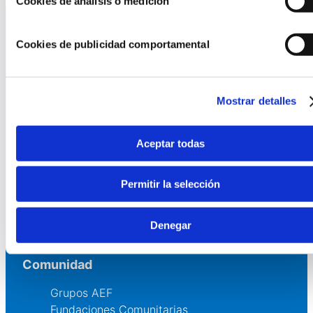
Cookies de análisis o medición
Cookies de publicidad comportamental
La AEF
Quienes somos
Mostrar detalles
Fundaciones Asociadas
Canal ético
Aceptar todas
Servicios
Permitir la selección
Asesoría
Formación y eventos
Convocatoria de Fundaciones
Denegar
Comunidad
Grupos AEF
Fundaciones Comunitarias