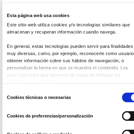
Magdalena, Tetuán, Adriano y Rioja.
Esta página web usa cookies
Según explica Mª Antonia Jiménez, presidenta de la
Fundación Tierra de hombres,
“Poquito a poquito se hace
Este sitio web utiliza cookies y/o tecnologías similares que 
un montoncito, es una acción con mensajes cercanos a
almacenan y recuperan información cuando navega.
través de distintos canales que aprovecha las posibilidades
que nos ofrece la innovación tecnológica para educar en
En general, estas tecnologías pueden servir para finalidades 
valores y dar visibilidad a la justicia social”
.
muy diversas, como, por ejemplo, reconocerle como usuario,
obtener información sobre sus hábitos de navegación, o 
La campaña utiliza como elemento narrativo imágenes de
personalizar la forma en que se muestra el contenido. Los 
los distintos proyectos que desarrolla la entidad para
usos concretos que hacemos de estas tecnologías se 
defender los derechos fundamentales de la Infancia
describen a continuación.
intercalados con mensajes cercanos para concienciar a la
Selección
sociedad que es posible hacer justicia social desde
Cookies técnicas o necesarias
pequeñas aportaciones y para ello, se ha trazado una
de
estrategia utilizando la publicidad exterior en las pantallas
consentimiento
digitales colocadas en los quioscos de Sevilla gracias a la
Cookies de preferencias/personalización
colaboración de Vistahermosa Outdoors..