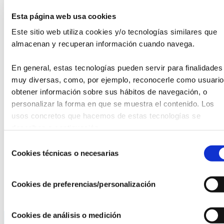
Unos ganadores que no se desvelarán hasta el próximo
27
Esta página web usa cookies
de junio
, cuando el Auditorio del Centro Cultural Miguel
Este sitio web utiliza cookies y/o tecnologías similares que 
Delibes de Valladolid acoja la gala de entrega, en lo que
almacenan y recuperan información cuando navega.
promete ser, un año más, una fiesta por todo lo alto para
reconocer la importancia de la industria en nuestra
En general, estas tecnologías pueden servir para finalidades 
sociedad.
muy diversas, como, por ejemplo, reconocerle como usuario,
Mujeres y hombres de reconocido prestigio y relevancia
obtener información sobre sus hábitos de navegación, o 
dentro del sector industrial, empresarial y político han
personalizar la forma en que se muestra el contenido. Los 
asumido la responsabilidad de elegir a los ganadores y, al
usos concretos que hacemos de estas tecnologías se 
mismo tiempo, decidir qué candidaturas se quedan sin su
describen a continuación.
justo reconocimiento, pues un gran número de empresas
Selección
presentadas no han podido pasar el corte para ser
Cookies técnicas o necesarias
de
finalistas.
consentimiento
Puedes
consultar quiénes son los finalistas aquí
.
Cookies de preferencias/personalización
Cookies de análisis o medición