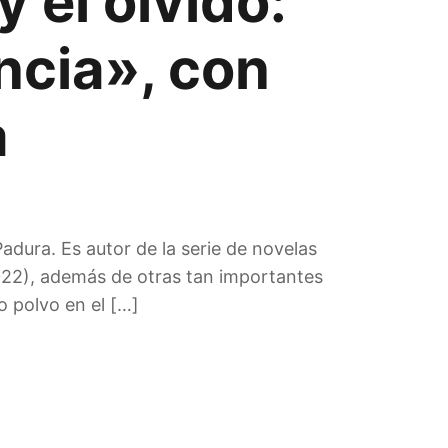
 el olvido:
ncia», con
a
dura. Es autor de la serie de novelas
022), además de otras tan importantes
 polvo en el […]