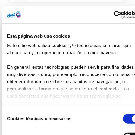
Esta página web usa cookies
Este sitio web utiliza cookies y/o tecnologías similares que 
almacenan y recuperan información cuando navega.
En general, estas tecnologías pueden servir para finalidades 
FUNDACIÓN DE CIENCIAS DE LA SALUD
muy diversas, como, por ejemplo, reconocerle como usuario,
Arrojando Luz sobre la Biología y
obtener información sobre sus hábitos de navegación, o 
Biomedicina: Una Visión de la Mujer con
personalizar la forma en que se muestra el contenido. Los 
Ángela Pérez Pérez
24/04/25
usos concretos que hacemos de estas tecnologías se 
describen a continuación.
Selección
Cookies técnicas o necesarias
de
consentimiento