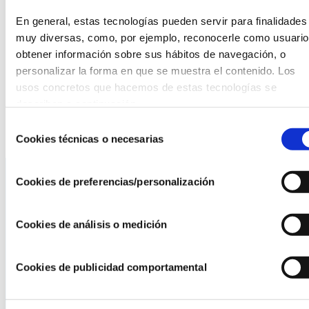
actual del deterioro cognitivo y la demencia en España, que
En general, estas tecnologías pueden servir para finalidades 
actualmente afecta a más de 800.000 personas en nuestro
muy diversas, como, por ejemplo, reconocerle como usuario,
país y que presenta una proyección que podría duplicar
obtener información sobre sus hábitos de navegación, o 
esta cifra para el año 2050.
personalizar la forma en que se muestra el contenido. Los 
usos concretos que hacemos de estas tecnologías se 
describen a continuación.
Leer más
Selección
Cookies técnicas o necesarias
de
consentimiento
Cookies de preferencias/personalización
La AEF
Cookies de análisis o medición
Quienes somos
Fundaciones Asociadas
Cookies de publicidad comportamental
Canal ético