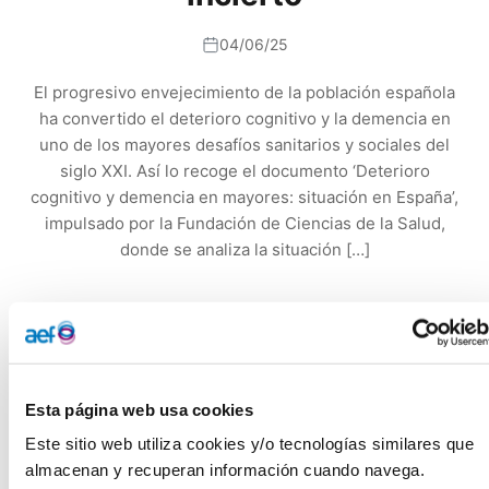
04/06/25
El progresivo envejecimiento de la población española
ha convertido el deterioro cognitivo y la demencia en
uno de los mayores desafíos sanitarios y sociales del
siglo XXI. Así lo recoge el documento ‘Deterioro
cognitivo y demencia en mayores: situación en España’,
impulsado por la Fundación de Ciencias de la Salud,
donde se analiza la situación […]
El progresivo envejecimiento de la población española ha
convertido el deterioro cognitivo y la demencia en uno de
los mayores desafíos sanitarios y sociales del siglo XXI. Así
Esta página web usa cookies
lo recoge el documento ‘Deterioro cognitivo y demencia en
Este sitio web utiliza cookies y/o tecnologías similares que 
mayores: situación en España’, impulsado por la Fundación
almacenan y recuperan información cuando navega.
de Ciencias de la Salud, donde se analiza la situación