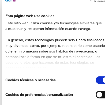
como, por ejemplo, el perfil genético de los individuos. Es
por ello, que algunas vacunas tienen una
capacidad
Esta página web usa cookies
reducida para generar una respuesta inmunitaria robusta
o pueden dar lugar a
efectos adversos
.
Este sitio web utiliza cookies y/o tecnologías similares que 
almacenan y recuperan información cuando navega.
Los avances en el campo de la
Medicina Personalizada de
Precisión
y la incorporación de nuevas tecnologías han
En general, estas tecnologías pueden servir para finalidades 
permitido
mejorar
la efectividad de las vacunas y realizar
muy diversas, como, por ejemplo, reconocerle como usuario,
abordajes más precisos y personalizados,
no solo de
obtener información sobre sus hábitos de navegación, o 
enfermedades infecciosas pero también oncológicas o
personalizar la forma en que se muestra el contenido. Los 
alérgicas, teniendo en cuenta las características
usos concretos que hacemos de estas tecnologías se 
específicas y diferencias entre individuos, enfermedades y
describen a continuación.
agentes patógenos dando lugar a las
Vacunas de
Precisión
.
Selección
Cookies técnicas o necesarias
de
El informe está disponible para descargar en el siguiente
consentimiento
enlace
.
Cookies de preferencias/personalización