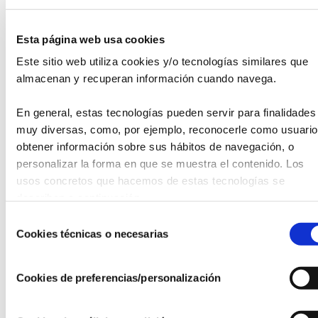
ámbito de la salud.
Esta página web usa cookies
Durante la Jornada
“Medicina Personalizada de Precisión:
Este sitio web utiliza cookies y/o tecnologías similares que 
¿Medicina del Presente o del Futuro?”
los estudiantes
almacenan y recuperan información cuando navega.
tuvieron la oportunidad de acercarse, de mano de grandes
expertos, al concepto de Medicina Personalizada de
Precisión y su aplicación en la clínica, así como el papel que
En general, estas tecnologías pueden servir para finalidades 
tiene la Inteligencia Artificial como herramienta para su
muy diversas, como, por ejemplo, reconocerle como usuario,
implementación en la clínica.
obtener información sobre sus hábitos de navegación, o 
personalizar la forma en que se muestra el contenido. Los 
Desde la Fundación Instituto Roche somos conscientes de
usos concretos que hacemos de estas tecnologías se 
que la formación de los futuros profesionales sanitarios es
describen a continuación.
clave para acometer con éxito la transformación del
Selección
sistema sanitario y por eso apostamos por su formación
Cookies técnicas o necesarias
de
desde la etapa escolar.
consentimiento
Aquí
puedes acceder a la grabación completa y a las
Cookies de preferencias/personalización
imágenes de la Jornada