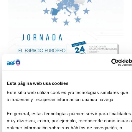
Esta página web usa cookies
El
próximo miércoles 24 de junio,
desde la Fundación
Este sitio web utiliza cookies y/o tecnologías similares que 
Instituto Roche celebraremos la
Jornada “El Espacio
almacenan y recuperan información cuando navega.
Europeo de Datos de Salud y su implementación en
España
”, con el objetivo de poner en valor el EEDS y
En general, estas tecnologías pueden servir para finalidades 
presentar el informe recientemente publicado a todos los
muy diversas, como, por ejemplo, reconocerle como usuario,
agentes implicados. Durante la jornada contaremos con la
obtener información sobre sus hábitos de navegación, o 
presencia del
Secretario General de Salud Digital,