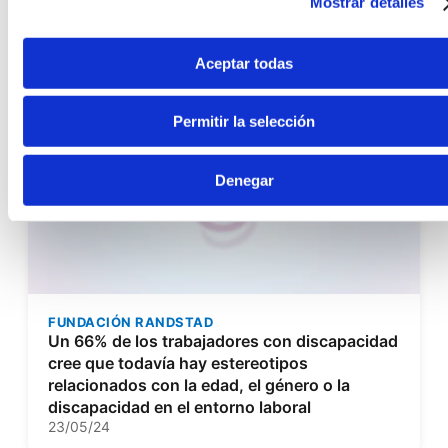
Mostrar detalles
FUNDACIÓN RANDSTAD
Fundación Randstad presenta su Memoria
Institucional 2024
Aceptar todas
01/07/25
Permitir la selección
Denegar
FUNDACIÓN RANDSTAD
Un 66% de los trabajadores con discapacidad
cree que todavía hay estereotipos
relacionados con la edad, el género o la
discapacidad en el entorno laboral
23/05/24