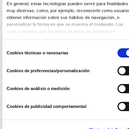
En general, estas tecnologías pueden servir para finalidades 
muy diversas, como, por ejemplo, reconocerle como usuario,
obtener información sobre sus hábitos de navegación, o 
personalizar la forma en que se muestra el contenido. Los 
usos concretos que hacemos de estas tecnologías se 
describen a continuación.
FUNDACIÓN RANDSTAD
El empleo femenino con discapacidad crece
Selección
un 5,4% y sostiene la inclusión laboral
Cookies técnicas o necesarias
de
10/03/26
consentimiento
Cookies de preferencias/personalización
Cookies de análisis o medición
Cookies de publicidad comportamental