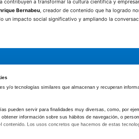
 contribuyen a transformar la cultura científica y empresar
nrique Bernabeu
, creador de contenido que ha logrado nor
o un impacto social significativo y ampliando la conversa
ies
Servicios
Comun
kies y/o tecnologías similares que almacenan y recuperan inform
Asesoría
Gr
Formación y eventos
Fu
Convocatoria de Fundaciones
Fun
ías pueden servir para finalidades muy diversas, como, por ejem
obtener información sobre sus hábitos de navegación, o personal
l contenido. Los usos concretos que hacemos de estas tecnolog