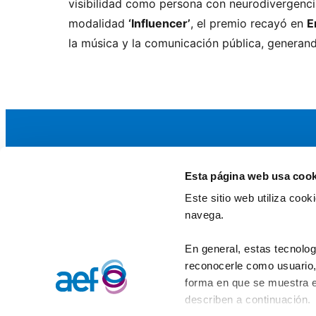
visibilidad como persona con neurodivergencia
modalidad
‘Influencer’
, el premio recayó en
E
la música y la comunicación pública, generand
Esta página web usa cook
La AEF
Este sitio web utiliza coo
Quienes somos
navega.
Fundaciones Asociadas
Canal ético
En general, estas tecnolog
reconocerle como usuario, 
forma en que se muestra e
describen a continuación.