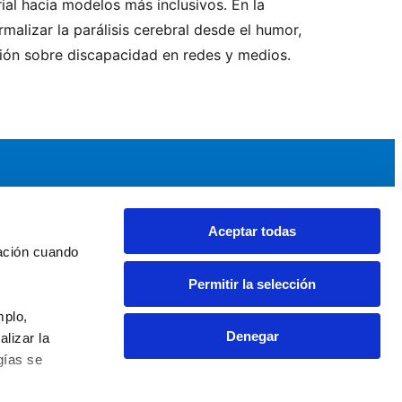
ial hacia modelos más inclusivos. En la
malizar la parálisis cerebral desde el humor,
ción sobre discapacidad en redes y medios.
Aceptar todas
idad
Noticias y Eventos
ación cuando 
upos AEF
Noticias AEF
Permitir la selección
ndaciones Comunitarias
Eventos
daciones por el Clima
Sala de prensa
plo, 
Denegar
izar la 
ías se 