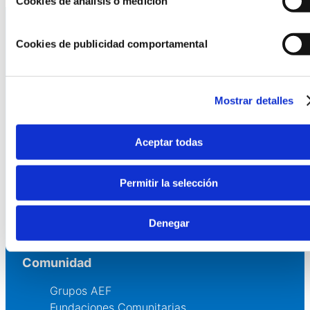
Cookies de análisis o medición
Cookies de publicidad comportamental
La AEF
Quienes somos
Mostrar detalles
Fundaciones Asociadas
Canal ético
Aceptar todas
Servicios
Permitir la selección
Asesoría
Formación y eventos
Convocatoria de Fundaciones
Denegar
Comunidad
Grupos AEF
Fundaciones Comunitarias