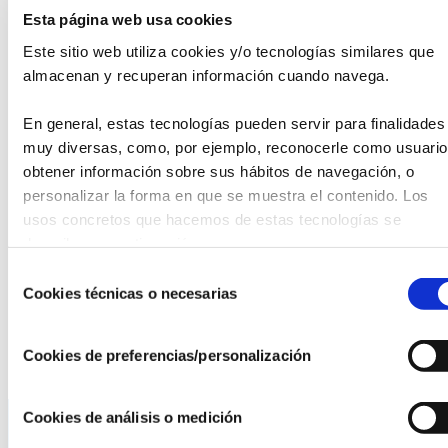
como a establecer asociaciones entre el fenotipo y factores
Esta página web usa cookies
determinantes de la salud para poder realizar una
clasificación más precisa de los signos y síntomas, y por
Este sitio web utiliza cookies y/o tecnologías similares que 
tanto, de las enfermedades, con el fin último de mejorar la
almacenan y recuperan información cuando navega.
salud de las personas.
En general, estas tecnologías pueden servir para finalidades 
En el
nuevo informe
, recién publicado por la Fundación
muy diversas, como, por ejemplo, reconocerle como usuario,
Instituto Roche, podréis descubrir cómo el
fenotipado de
obtener información sobre sus hábitos de navegación, o 
precisión
puede contribuir a optimizar
los ensayos
personalizar la forma en que se muestra el contenido. Los 
clínicos,
realizar
diagnósticos más precisos, conocer los
usos concretos que hacemos de estas tecnologías se 
factores determinantes de las enfermedades y mejorar
describen a continuación.
las estrategias terapéuticas
,
optimizando el proceso
Selección
asistencial.
Cookies técnicas o necesarias
de
Para consultar y/o descargar el documento, acceder al
consentimiento
siguiente
enlace
.
Cookies de preferencias/personalización
Cookies de análisis o medición