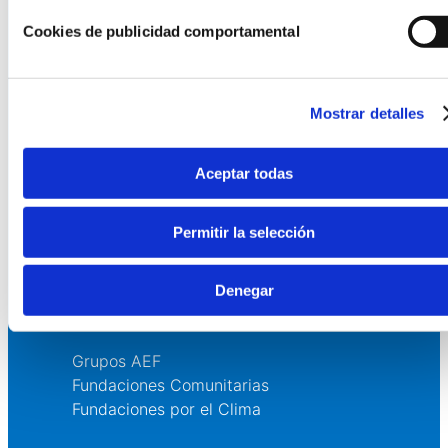
La AEF
Cookies de publicidad comportamental
Quienes somos
Fundaciones Asociadas
Mostrar detalles
Canal ético
Servicios
Aceptar todas
Asesoría
Permitir la selección
Formación y eventos
Convocatoria de Fundaciones
Denegar
Comunidad
Grupos AEF
Fundaciones Comunitarias
Fundaciones por el Clima