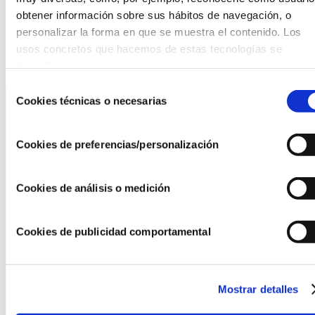
obtener información sobre sus hábitos de navegación, o 
coste-efectividad.
personalizar la forma en que se muestra el contenido. Los 
Emisión en directo desde www.fcs.es
usos concretos que hacemos de estas tecnologías se 
describen a continuación.
Selección
Cookies técnicas o necesarias
de
consentimiento
La AEF
Cookies de preferencias/personalización
Quienes somos
Fundaciones Asociadas
Cookies de análisis o medición
Canal ético
Cookies de publicidad comportamental
Servicios
Asesoría
Formación y eventos
Mostrar detalles
Convocatoria de Fundaciones