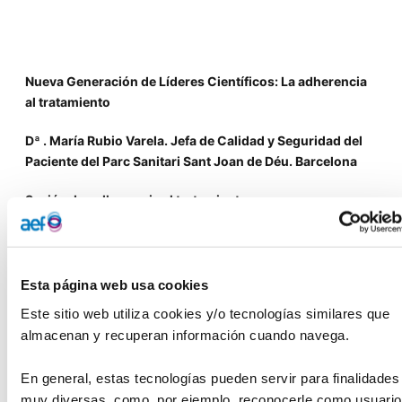
Nueva Generación de Líderes Científicos: La adherencia
al tratamiento
Dª . María Rubio Varela. Jefa de Calidad y Seguridad del
Paciente del Parc Sanitari Sant Joan de Déu. Barcelona
Sesión: La adherencia al tratamiento
Miércoles 28 de febrero a las 10:00.
Su investigación se centra en el diseño y evaluación de
Esta página web usa cookies
intervenciones sanitarias para mejorar la calidad de la
Este sitio web utiliza cookies y/o tecnologías similares que 
atención a pacientes. El foco principal es el estudio de la
almacenan y recuperan información cuando navega.
magnitud e impacto de comportamientos relacionados con
la salud, diseñando intervenciones dirigidas y adaptadas
En general, estas tecnologías pueden servir para finalidades 
al contexto del paciente para mejorar estos
muy diversas, como, por ejemplo, reconocerle como usuario,
comportamientos, evaluando su efectividad y la relación