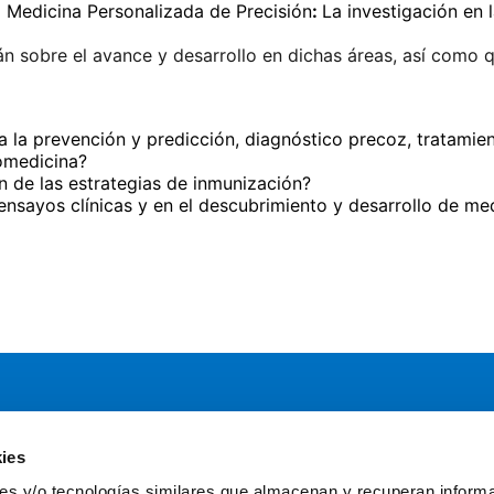
a Medicina Personalizada de Precisión
:
La investigación en 
rán sobre el avance y desarrollo en dichas áreas, así como 
l a la prevención y predicción, diagnóstico precoz, tratami
omedicina?
n de las estrategias de inmunización?
ensayos clínicas y en el descubrimiento y desarrollo de m
ies
Servicios
Comun
kies y/o tecnologías similares que almacenan y recuperan inform